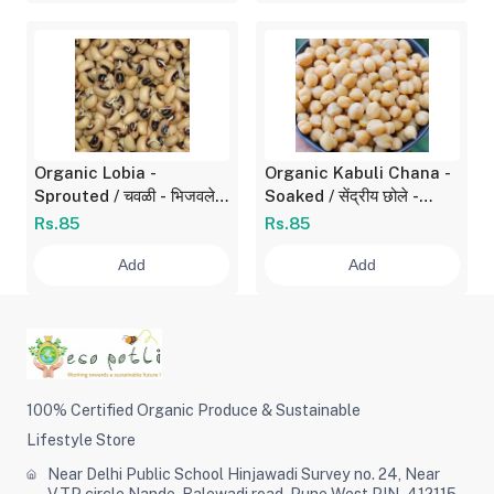
Organic Lobia -
Organic Kabuli Chana -
Sprouted / चवळी - भिजवलेली
Soaked / सेंद्रीय छोले -
200 gm
भिजवलेले 200 gm
Rs.85
Rs.85
Add
Add
100% Certified Organic Produce & Sustainable
Lifestyle Store
Near Delhi Public School Hinjawadi Survey no. 24, Near