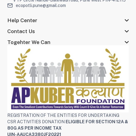
VTP circle Nande-Balewadi road, Pune West PIN- 412115
ecopotli.pune@gmail.com
Help Center
Contact Us
Togehter We Can
REGISTRATION OF THE ENTITIES FOR UNDERTAKING
CSR ACTIVITIES DONATION
ELIGIBLE FOR SECTION 12A &
80G AS PER INCOME TAX
UIN-AAUCA3380JF20221